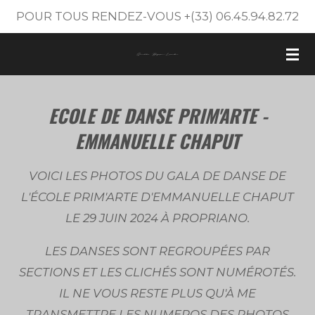
POUR TOUS RENDEZ-VOUS +(33) 06.45.94.82.72
Passer
au
contenu
principal
ECOLE DE DANSE PRIM'ARTE -
EMMANUELLE CHAPUT
VOICI LES PHOTOS DU GALA DE DANSE DE
L'ÉCOLE PRIM'ARTE D'EMMANUELLE CHAPUT
LE 29 JUIN 2024 À PROPRIANO.
LES DANSES SONT REGROUPÉES PAR
SECTIONS ET LES CLICHÉS SONT NUMÉROTÉS.
IL NE VOUS RESTE PLUS QU'À ME
TRANSMETTRE LES NUMEROS DES PHOTOS